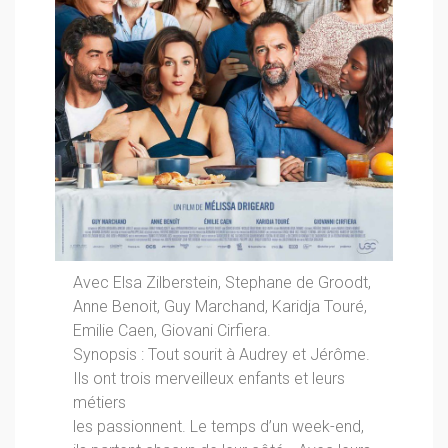
Avec Elsa Zilberstein, Stephane de Groodt,
Anne Benoit, Guy Marchand, Karidja Touré,
Emilie Caen, Giovani Cirfiera.
Synopsis : Tout sourit à Audrey et Jérôme.
Ils ont trois merveilleux enfants et leurs
métiers
les passionnent. Le temps d’un week-end,