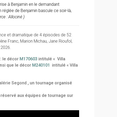
rise à Benjamin en le demandant
 réglée de Benjamin bascule ce soir-là,
rce : Allociné )
nce et dramatique de 4 épisodes de 52
line Franc, Marion Michau, Jane Rioufol,
r 2026.
: le décor
M170603
intitulé « Villa
nsi que le décor
M240101
intitulé « Villa
alérie Segond
, un tournage organisé
l réservé aux équipes de tournage sur