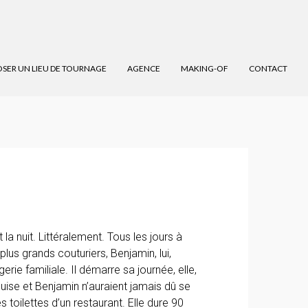
SER UN LIEU DE TOURNAGE
AGENCE
MAKING-OF
CONTACT
 la nuit. Littéralement. Tous les jours à
plus grands couturiers, Benjamin, lui,
ie familiale. Il démarre sa journée, elle,
 Louise et Benjamin n’auraient jamais dû se
es toilettes d’un restaurant. Elle dure 90