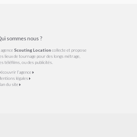
ui sommes nous ?
’ agence
Scouting Location
collecte et propose
es lieux de tournage pour des longs métrage,
es téléfilms, ou des publicités.
écouvrir l’agence
entions légales
lan du site