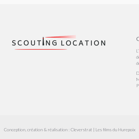
Q
L
d
d
D
M
P
Conception, création & réalisation :
Cleverstrat
| Les films du Hurepoix