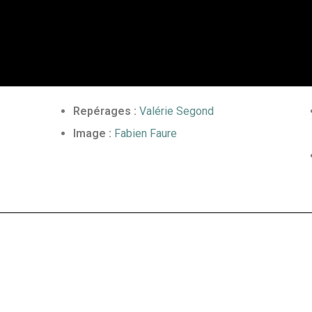
Repérages :
Valérie Segond
Image :
Fabien Faure