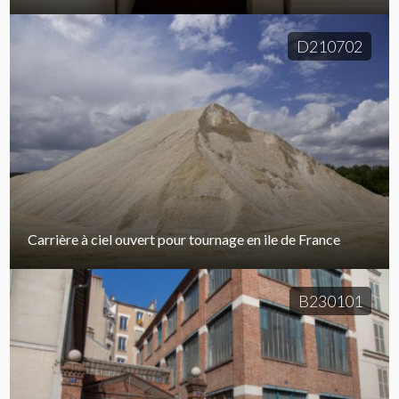
D210702
Carrière à ciel ouvert pour tournage en ile de France
B230101