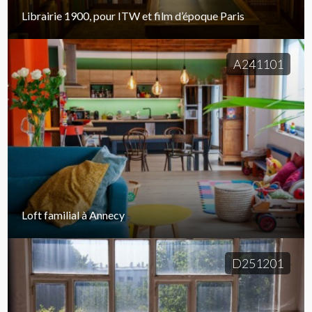
Librairie 1900, pour ITW et film d’époque Paris
A241101
Loft familial à Annecy
D251201