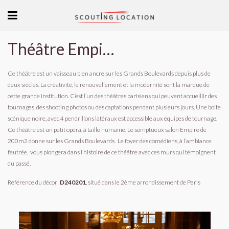
Théâtre Empire pour tournage à Paris
Ce théâtre est un vaisseau bien ancré sur les Grands Boulevards depuis plus de
deux siècles. La créativité, le renouvellement et la modernité sont la marque de
cette grande institution. C’est l’un des théâtres parisiens qui peuvent accueillir des
tournages, des shooting photos ou des captations pendant plusieurs jours. Une boite
scénique noire, avec 4 pendrillons latéraux est accessible aux équipes de tournage.
Ce théâtre est un petit opéra, à taille humaine. Le somptueux salon Empire de
200m2 donne sur les Grands Boulevards. Le foyer des comédiens, à l’ambiance
feutrée, vous plongera dans l’histoire de ce théâtre avec ces murs qui témoignent
du passé.
Référence du décor:
D240201
, situé dans le 2ème arrondissement de Paris