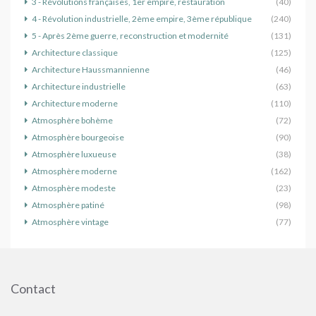
3 - Révolutions françaises, 1er empire, restauration
(40)
4 - Révolution industrielle, 2ème empire, 3ème république
(240)
5 - Après 2ème guerre, reconstruction et modernité
(131)
Architecture classique
(125)
Architecture Haussmannienne
(46)
Architecture industrielle
(63)
Architecture moderne
(110)
Atmosphère bohème
(72)
Atmosphère bourgeoise
(90)
Atmosphère luxueuse
(38)
Atmosphère moderne
(162)
Atmosphère modeste
(23)
Atmosphère patiné
(98)
Atmosphère vintage
(77)
Contact