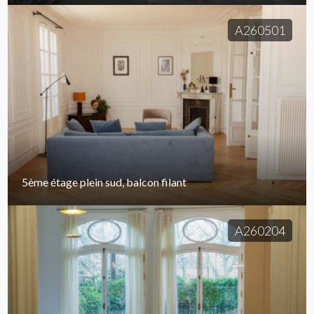
A260501
5ème étage plein sud, balcon filant
A260204