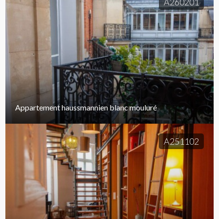
A260201
Appartement haussmannien blanc mouluré
A251102