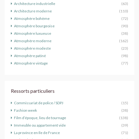
Architecture industrielle
(63)
Architecture moderne
(110)
Atmosphère bohème
(72)
Atmosphère bourgeoise
(90)
Atmosphère luxueuse
(38)
Atmosphère moderne
(162)
Atmosphère modeste
(23)
Atmosphère patiné
(98)
Atmosphère vintage
(77)
Ressorts particuliers
Commissariat de police / SDPJ
(15)
Fashion week
(38)
Film d’époque, lieu de tournage
(138)
Immeuble ou appartement vide
(39)
La province en Ile de France
(71)