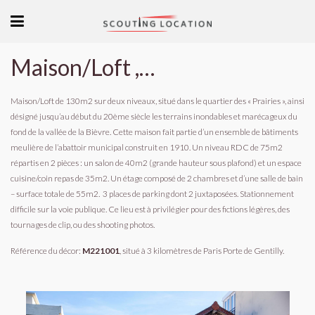
Maison/Loft , quartier des « Prairies ».
Maison/Loft de 130m2 sur deux niveaux, situé dans le quartier des « Prairies », ainsi
désigné jusqu’au début du 20ème siècle les terrains inondables et marécageux du
fond de la vallée de la Bièvre. Cette maison fait partie d’un ensemble de bâtiments
meulière de l’abattoir municipal construit en 1910. Un niveau RDC de 75m2
répartis en 2 pièces : un salon de 40m2 (grande hauteur sous plafond) et un espace
cuisine/coin repas de 35m2. Un étage composé de 2 chambres et d’une salle de bain
– surface totale de 55m2. 3 places de parking dont 2 juxtaposées. Stationnement
difficile sur la voie publique. Ce lieu est à privilégier pour des fictions légères, des
tournages de clip, ou des shooting photos.
Référence du décor:
M221001
, situé à 3 kilomètres de Paris Porte de Gentilly.