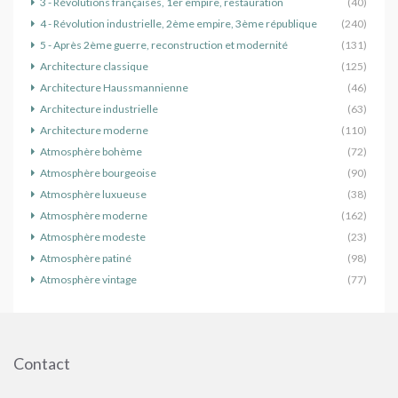
3 - Révolutions françaises, 1er empire, restauration
(40)
4 - Révolution industrielle, 2ème empire, 3ème république
(240)
5 - Après 2ème guerre, reconstruction et modernité
(131)
Architecture classique
(125)
Architecture Haussmannienne
(46)
Architecture industrielle
(63)
Architecture moderne
(110)
Atmosphère bohème
(72)
Atmosphère bourgeoise
(90)
Atmosphère luxueuse
(38)
Atmosphère moderne
(162)
Atmosphère modeste
(23)
Atmosphère patiné
(98)
Atmosphère vintage
(77)
Contact