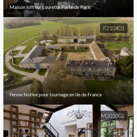
Maison loft sur courette Porte de Paris
F210401
Ferme festive pour tournage en Ile de France
M201002