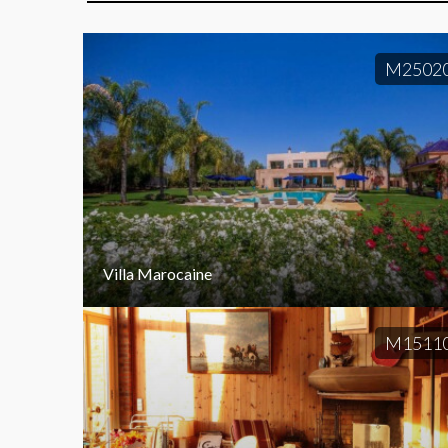
M2502
Villa Marocaine
M1511