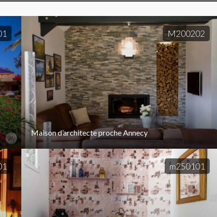
01
M200202
Maison d’architecte proche Annecy
01
m250101