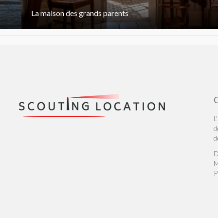
La maison des grands parents
Q
L
d
d
D
M
P