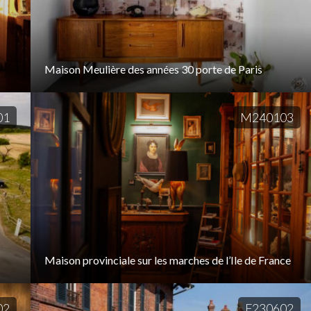
Maison Meulière des années 30 porte de Paris
01
M240103
Maison provinciale sur les marches de l’Ile de France
02
F230602