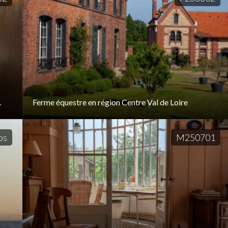
.
Ferme équestre en région Centre Val de Loire
os
M250701