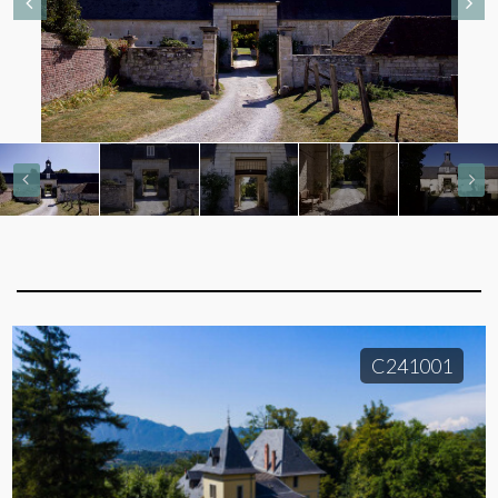
C241001