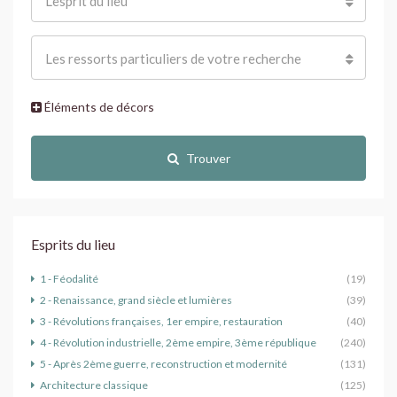
L'esprit du lieu
Les ressorts particuliers de votre recherche
Éléments de décors
Trouver
Esprits du lieu
1 - Féodalité
(19)
2 - Renaissance, grand siècle et lumières
(39)
3 - Révolutions françaises, 1er empire, restauration
(40)
4 - Révolution industrielle, 2ème empire, 3ème république
(240)
5 - Après 2ème guerre, reconstruction et modernité
(131)
Architecture classique
(125)