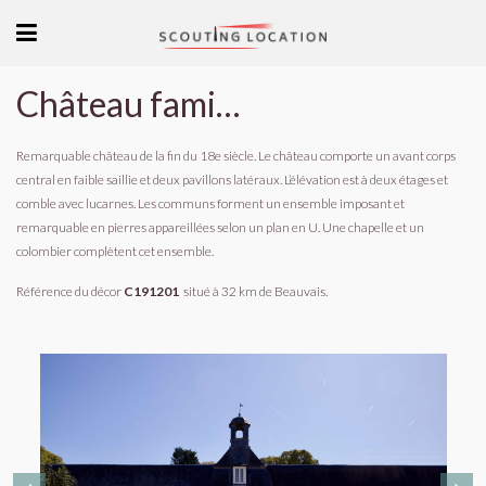
Château familial XVIIIème siècle dans les Hauts de France
Remarquable château de la fin du 18e siècle. Le château comporte un avant corps
central en faible saillie et deux pavillons latéraux. L’élévation est à deux étages et
comble avec lucarnes. Les communs forment un ensemble imposant et
remarquable en pierres appareillées selon un plan en U. Une chapelle et un
colombier complètent cet ensemble.
Référence du décor
C191201
situé à 32 km de Beauvais.