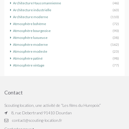
Architecture Haussmannienne
(46)
Architecture industrielle
(63)
Architecture moderne
(110)
Atmosphère bohème
(72)
Atmosphère bourgeoise
(90)
Atmosphère luxueuse
(38)
Atmosphère moderne
(162)
Atmosphère modeste
(23)
Atmosphère patiné
(98)
Atmosphère vintage
(77)
Contact
Scouting location, une activité de “Les films du Hurepoix”
8, rue Debertrand 91410 Dourdan
contact@scouting-location.fr
Contactez nous