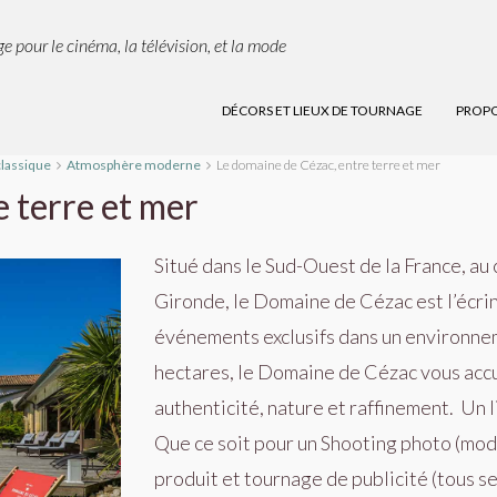
e pour le cinéma, la télévision, et la mode
DÉCORS ET LIEUX DE TOURNAGE
PROPO
classique
Atmosphère moderne
Le domaine de Cézac, entre terre et mer
 terre et mer
Situé dans le Sud-Ouest de la France, au
Gironde,
le Domaine de Cézac est l’écri
événements exclusifs dans un environne
hectares, le Domaine de Cézac vous accue
authenticité, nature et raffinement.
Un l
Que ce soit pour un Shooting photo (mode
produit et tournage de publicité (tous s