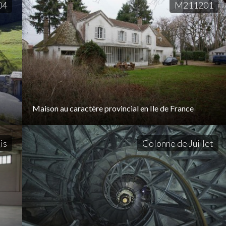
04
M211201
Maison au caractère provincial en Ile de France
is
Colonne de Juillet