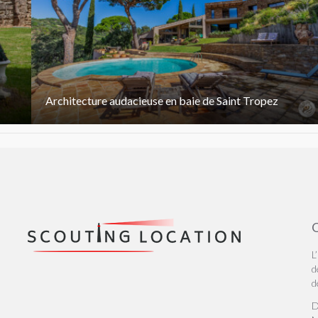
Architecture audacieuse en baie de Saint Tropez
Q
L
d
d
D