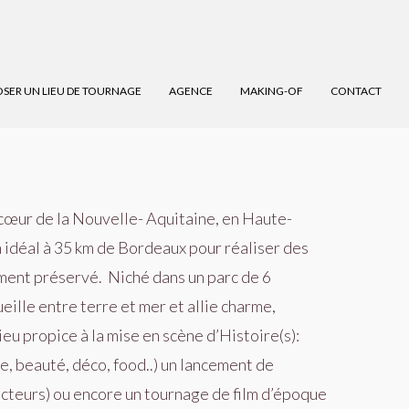
SER UN LIEU DE TOURNAGE
AGENCE
MAKING-OF
CONTACT
 cœur de la Nouvelle- Aquitaine, en Haute-
n idéal à 35 km de Bordeaux pour réaliser des
ment préservé.
Niché dans un parc de 6
ille entre terre et mer et allie charme,
ieu propice à la mise en scène d’Histoire(s):
, beauté, déco, food..) un lancement de
ecteurs) ou encore un tournage de film d’époque