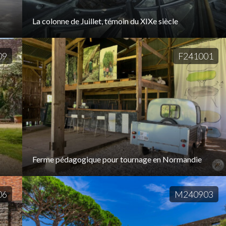
La colonne de Juillet, témoin du XIXe siècle
09
F241001
Ferme pédagogique pour tournage en Normandie
06
M240903