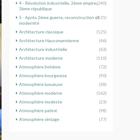
4 - Révolution industrielle, 2ème empire,
(240)
3ème république
5 - Après 2ème guerre, reconstruction et
(131)
modernité
Architecture classique
(125)
Architecture Haussmannienne
(46)
Architecture industrielle
(63)
Architecture moderne
(110)
Atmosphère bohème
(72)
Atmosphère bourgeoise
(90)
Atmosphère luxueuse
(38)
Atmosphère moderne
(162)
Atmosphère modeste
(23)
Atmosphère patiné
(98)
Atmosphère vintage
(77)