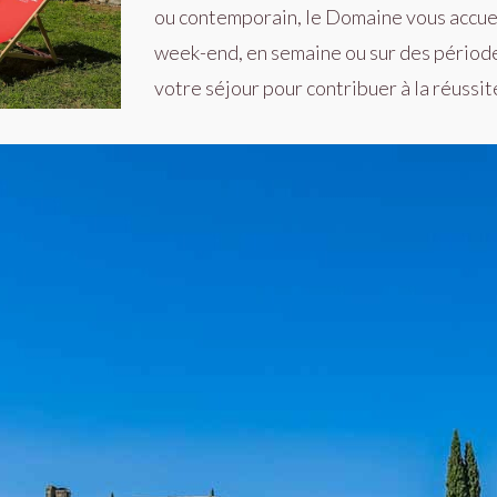
ou contemporain, le Domaine vous accuei
week-end, en semaine ou sur des période
votre séjour pour contribuer à la réussit