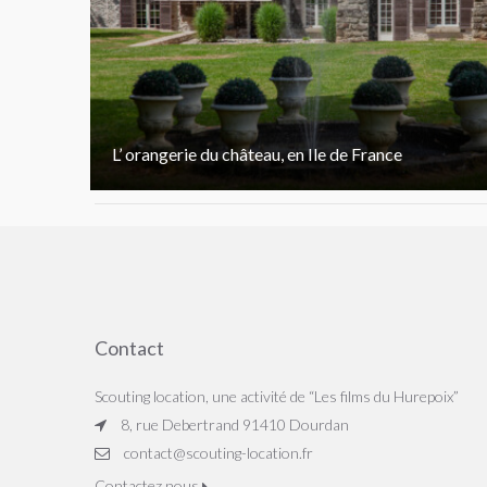
L’ orangerie du château, en Ile de France
Contact
Scouting location, une activité de “Les films du Hurepoix”
8, rue Debertrand 91410 Dourdan
contact@scouting-location.fr
Contactez nous