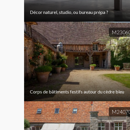
Décor naturel, studio, ou bureau prépa ?
M2306
Corps de bâtiments festifs autour du cèdre bleu
M2407