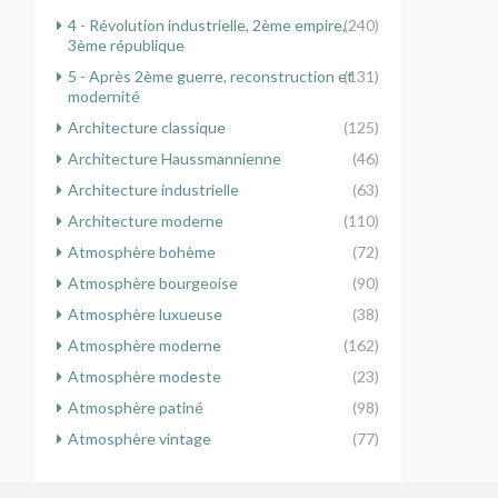
4 - Révolution industrielle, 2ème empire,
(240)
3ème république
5 - Après 2ème guerre, reconstruction et
(131)
modernité
Architecture classique
(125)
Architecture Haussmannienne
(46)
Architecture industrielle
(63)
Architecture moderne
(110)
Atmosphère bohème
(72)
Atmosphère bourgeoise
(90)
Atmosphère luxueuse
(38)
Atmosphère moderne
(162)
Atmosphère modeste
(23)
Atmosphère patiné
(98)
Atmosphère vintage
(77)