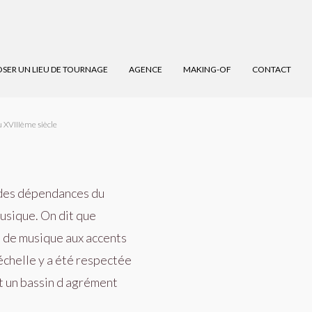
SER UN LIEU DE TOURNAGE
AGENCE
MAKING-OF
CONTACT
du XVIIIème siècle
s des dépendances du
usique. On dit que
on de musique aux accents
 échelle y a été respectée
t un bassin d agrément