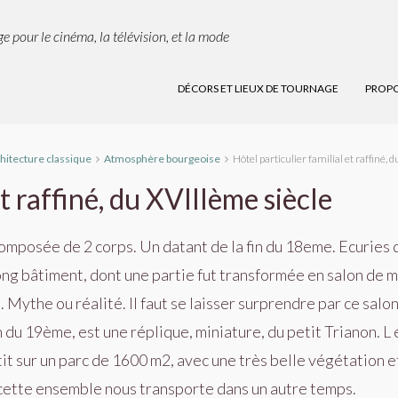
e pour le cinéma, la télévision, et la mode
DÉCORS ET LIEUX DE TOURNAGE
PROPO
hitecture classique
Atmosphère bourgeoise
Hôtel particulier familial et raffiné, 
et raffiné, du XVIIIème siècle
st composée de 2 corps. Un datant de la fin du 18eme. Ecurie
ong bâtiment, dont une partie fut transformée en salon de m
 Mythe ou réalité. Il faut se laisser surprendre par ce sal
n du 19ème, est une réplique, miniature, du petit Trianon. L
it sur un parc de 1600 m2, avec une très belle végétation e
e cette ensemble nous transporte dans un autre temps.