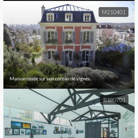
M210401
Maison rosée sur son coteau de vignes.
B180701