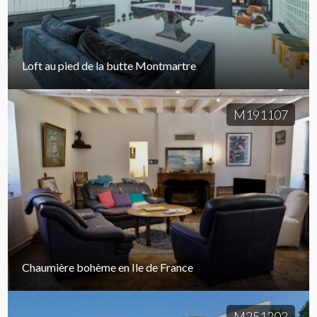
Loft au pied de la butte Montmartre
M191107
Chaumière bohème en Ile de France
M251202