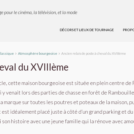
e pour le cinéma, la télévision, et la mode
DÉCORS ET LIEUX DE TOURNAGE
PROPO
classique
Atmosphère bourgeoise
Ancien relais de poste à cheval du XVIIIème
heval du XVIIIème
cle, cette maison bourgeoise est située en plein centre de 
 y venait lors des parties de chasse en forêt de Rambouillet
 sa marque sur toutes les poutres et poteaux de la maison, pu
est idéalement placé juste à côté d’un grand parking et du
son histoire avec une jeune famille qui la rénove avec amo