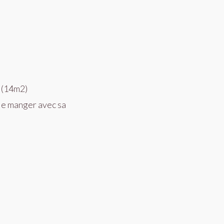
r (14m2)
lle manger avec sa