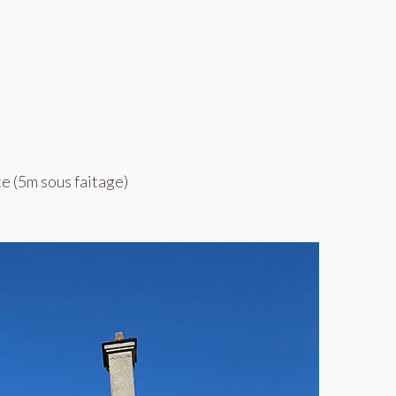
e (5m sous faitage)