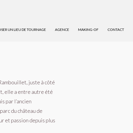
SER UN LIEU DE TOURNAGE
AGENCE
MAKING-OF
CONTACT
Rambouillet, juste à côté
, elle a entre autre été
is par l’ancien
 parc du château de
ur et passion depuis plus