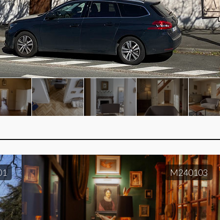
01
M240103