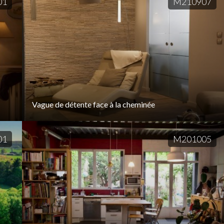
01
M210907
Vague de détente face à la cheminée
01
M201005