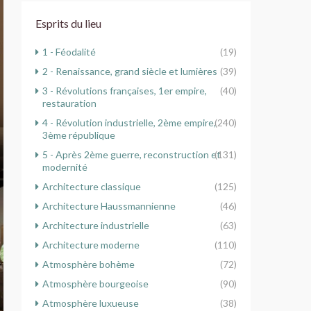
Esprits du lieu
1 - Féodalité
(19)
2 - Renaissance, grand siècle et lumières
(39)
3 - Révolutions françaises, 1er empire,
(40)
restauration
4 - Révolution industrielle, 2ème empire,
(240)
3ème république
5 - Après 2ème guerre, reconstruction et
(131)
modernité
Architecture classique
(125)
Architecture Haussmannienne
(46)
Architecture industrielle
(63)
Architecture moderne
(110)
Atmosphère bohème
(72)
Atmosphère bourgeoise
(90)
Atmosphère luxueuse
(38)