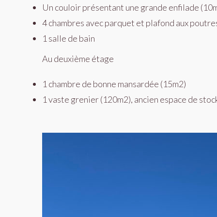
Un couloir présentant une grande enfilade (10m
4 chambres avec parquet et plafond aux poutre
1 salle de bain
Au deuxième étage
1 chambre de bonne mansardée (15m2)
1 vaste grenier (120m2), ancien espace de stoc