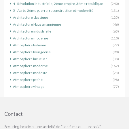
4 - Révolution industrielle, 2ème empire, 3ème république
(240)
5 - Après 2ème guerre, reconstruction et modernité
(131)
Architecture classique
(125)
Architecture Haussmannienne
(46)
Architecture industrielle
(63)
Architecture moderne
(110)
Atmosphère bohème
(72)
Atmosphère bourgeoise
(90)
Atmosphère luxueuse
(38)
Atmosphère moderne
(162)
Atmosphère modeste
(23)
Atmosphère patiné
(98)
Atmosphère vintage
(77)
Contact
Scouting location, une activité de “Les films du Hurepoix”