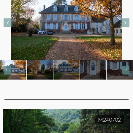
M240702