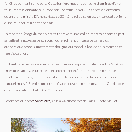
fenêtres donnant sur le parc.
Cette lumière met en avant une cheminée d’une
taille impressionnante, sublimée par une couleur bleu/Gris et de la pierre ainsi
qu’un grand miroir.
D’une surface de 50m2, le sol du salon est un parquet d’origine
d’une belle couleur de chêne clair.
La montée à l’étage du manoir se fait à travers un escalier impressionnant de part
sa taille et la noblesse de son bois,
tout en offrant un passage par le plus
authentique des sols, une tomette d’origine qui rappel la beauté et l’histoire de ce
lieu d’exception.
En haut de ce majestueux escalier, se trouve un espace nuit disposant de 3 pièces:
Une suite parentale, un bureau et une chambre d’ami. Les trois disposant de
fenêtre immenses, moulures soulignant la hauteurs des plafonds et un beau
parquet massif.
Et enfin, un dernier étage, sous charpente apparente. Qui dispose
de 2 espaces distincts de 50 m2 chacun.
Référence du décor:
M221202
, situé à 44 kilomètres de Paris – Porte Maillot.