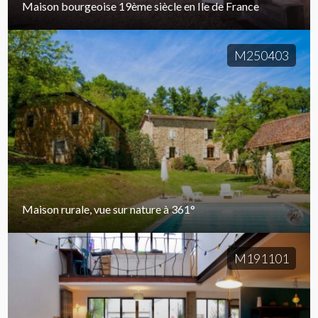
Maison bourgeoise 19ème siècle en Ile de France
M250403
Maison rurale, vue sur nature à 361°
M191101