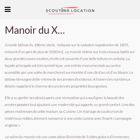
Manoir du XVIIIème siècle
Grande bâtisse du 18ème siècle, indiquée sur le cadastre napoléonien de 1835,
entouré d’un parc de plus de 5000m2.
Le manoir s’élève sur trois niveaux battis sur
deux grandes caves voutées, et elle est couverte d’une belle toiture en ardoise.
La
façade principale est très symétrique: une entrée monumentale au centre
accessible par une volée de marches et surmontée d’une clé d’arc et d’un blason. La
bâtisse témoigne d’elle-même de ses années d’existence. A travers les nombreux
détails rappelant le charme des anciennes propriétés bourgeoises.
Elle a su garder ses atouts après une rénovation qui a souligner la beauté des
années passées tout ajoutant une modernité qui apporte un grand confort.
Une des
pièces maitresses de cette maison, sa Cuisine: Un mariage de couleurs et de
matériaux nobles, donnant naissance à une vaste cuisine avec l’esprit « campagne
anglaise ».
Le salon du manoir est une vaste pièce illuminée de 3 côtés grâce à d’immenses