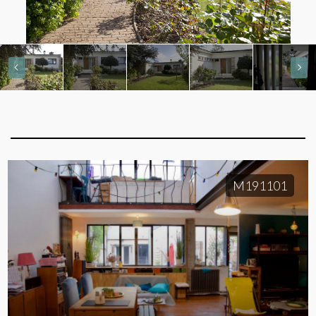
M191101