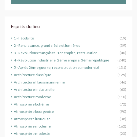
Esprits du lieu
1 - Féodalité
(19)
2 - Renaissance, grand siècle et lumières
(39)
3 - Révolutions françaises, 1er empire, restauration
(40)
4 - Révolution industrielle, 2ème empire, 3ème république
(240)
5 - Après 2ème guerre, reconstruction et modernité
(131)
Architecture classique
(125)
Architecture Haussmannienne
(46)
Architecture industrielle
(63)
Architecture moderne
(110)
Atmosphère bohème
(72)
Atmosphère bourgeoise
(90)
Atmosphère luxueuse
(38)
Atmosphère moderne
(162)
Atmosphère modeste
(23)