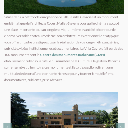
Située dans la Métropole européenne de Lille, la Villa Cavrois est un monument
emblématique de l’architecte Robert Mallet-Stevens pour qui le cinéma a occupé
une place importante tout au long de sa vie, lui-même ayant été décorateur de
cinéma. Véritable château moderne, son architecture exceptionnelle et atypique
vous offre un cadre prestigieux pour la réalisation de vos longs-métrages, séries,
publicités, vidéos institutionnelles et documentaires.
La Villa Cavrois
fait partie des
100 monuments dont le
Centre des monuments nationaux (CMN)
,
établissement public sous tutelle du ministère de la Culture, a la gestion. Répartis
sur l’ensemble du territoire, ces monuments et lieux d’exception offrent une
multitude de décors d’une étonnante richesse pour y tourner films, téléfilms,
documentaires, publicités, prises de vues…