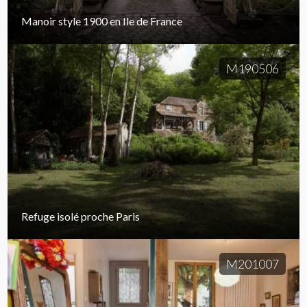
Manoir style 1900 en Ile de France
M190506
Refuge isolé proche Paris
M201007