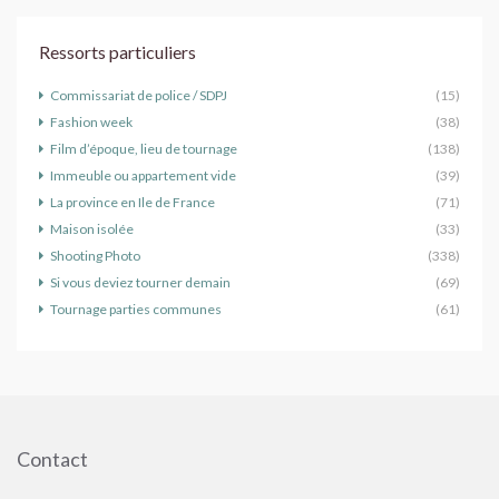
Ressorts particuliers
Commissariat de police / SDPJ
(15)
Fashion week
(38)
Film d’époque, lieu de tournage
(138)
Immeuble ou appartement vide
(39)
La province en Ile de France
(71)
Maison isolée
(33)
Shooting Photo
(338)
Si vous deviez tourner demain
(69)
Tournage parties communes
(61)
Contact