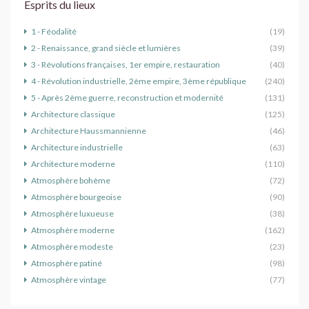
Esprits du lieux
1 - Féodalité
(19)
2 - Renaissance, grand siècle et lumières
(39)
3 - Révolutions françaises, 1er empire, restauration
(40)
4 - Révolution industrielle, 2ème empire, 3ème république
(240)
5 - Après 2ème guerre, reconstruction et modernité
(131)
Architecture classique
(125)
Architecture Haussmannienne
(46)
Architecture industrielle
(63)
Architecture moderne
(110)
Atmosphère bohème
(72)
Atmosphère bourgeoise
(90)
Atmosphère luxueuse
(38)
Atmosphère moderne
(162)
Atmosphère modeste
(23)
Atmosphère patiné
(98)
Atmosphère vintage
(77)