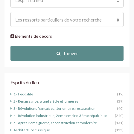
L'esprit du lieu
Les ressorts particuliers de votre recherche
Éléments de décors
Trouver
Esprits du lieu
1 - Féodalité
(19)
2 - Renaissance, grand siècle et lumières
(39)
3 - Révolutions françaises, 1er empire, restauration
(40)
4 - Révolution industrielle, 2ème empire, 3ème république
(240)
5 - Après 2ème guerre, reconstruction et modernité
(131)
Architecture classique
(125)