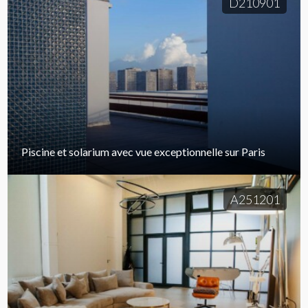
D210901
Piscine et solarium avec vue exceptionnelle sur Paris
A251201