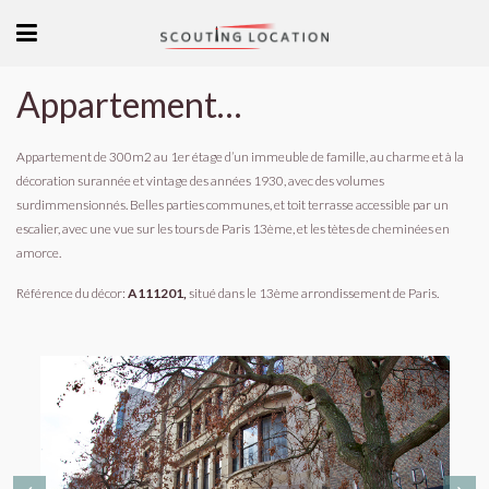
Appartement de style des années 1930 à Paris
Appartement de 300m2 au 1er étage d’un immeuble de famille, au charme et à la
décoration surannée et vintage des années 1930, avec des volumes
surdimmensionnés. Belles parties communes, et toit terrasse accessible par un
escalier, avec une vue sur les tours de Paris 13ème, et les tètes de cheminées en
amorce.
Référence du décor:
A111201,
situé dans le 13ème arrondissement de Paris.