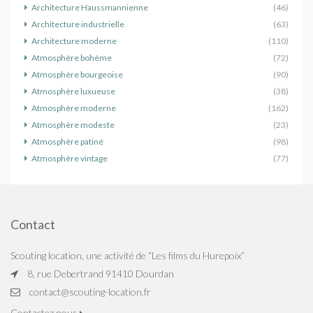
Architecture Haussmannienne
(46)
Architecture industrielle
(63)
Architecture moderne
(110)
Atmosphère bohème
(72)
Atmosphère bourgeoise
(90)
Atmosphère luxueuse
(38)
Atmosphère moderne
(162)
Atmosphère modeste
(23)
Atmosphère patiné
(98)
Atmosphère vintage
(77)
Contact
Scouting location, une activité de “Les films du Hurepoix”
8, rue Debertrand 91410 Dourdan
contact@scouting-location.fr
Contactez nous