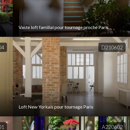
Vaste loft familial pour tournage proche Paris
04
D210602
Loft New Yorkais pour tournage Paris
01
A220602