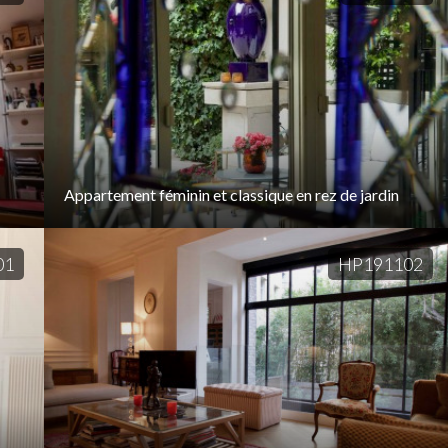
Appartement féminin et classique en rez de jardin
01
HP191102