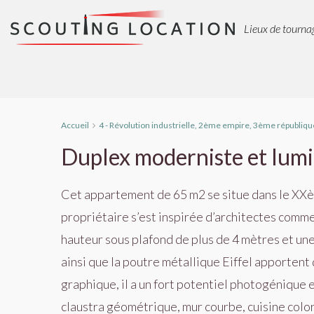
Lieux de tournag
Accueil
4 - Révolution industrielle, 2ème empire, 3ème républiqu
Duplex moderniste et lum
Cet appartement de 65 m2 se situe dans le XX
è
propriétaire s’est inspirée d’architectes comm
hauteur sous plafond de plus de 4 m
è
tres et un
ainsi que la poutre métallique Eiffel apportent
graphique, il a un fort potentiel photogénique
claustra géométrique, mur courbe, cuisine colo