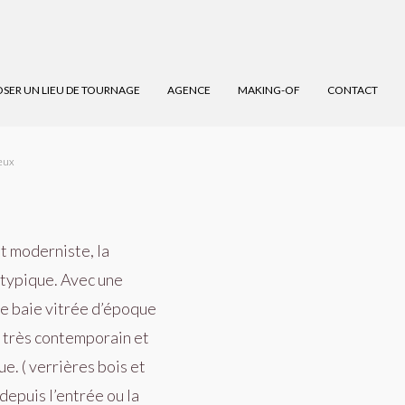
SER UN LIEU DE TOURNAGE
AGENCE
MAKING-OF
CONTACT
eux
t moderniste, la
atypique. Avec une
e baie vitrée d’époque
 tr
è
s contemporain et
vue.
(
verrières bois et
depuis l’entrée ou la