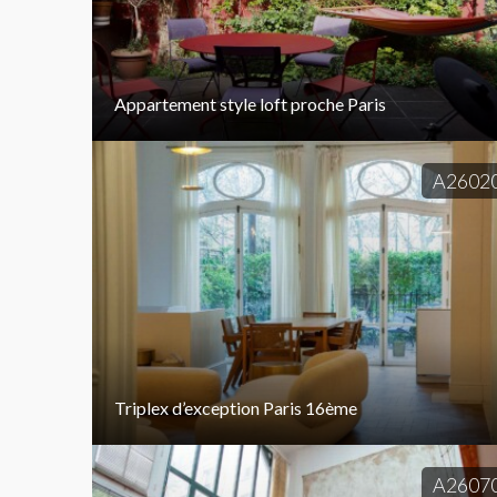
Appartement style loft proche Paris
A2602
Triplex d’exception Paris 16ème
A2607