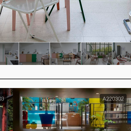
03
A220302