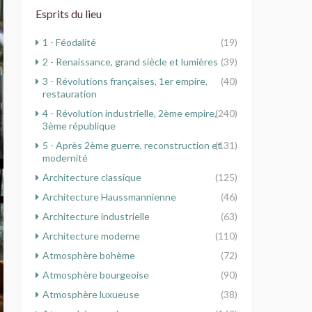
Esprits du lieu
1 - Féodalité
(19)
2 - Renaissance, grand siècle et lumières
(39)
3 - Révolutions françaises, 1er empire,
(40)
restauration
4 - Révolution industrielle, 2ème empire,
(240)
3ème république
5 - Après 2ème guerre, reconstruction et
(131)
modernité
Architecture classique
(125)
Architecture Haussmannienne
(46)
Architecture industrielle
(63)
Architecture moderne
(110)
Atmosphère bohème
(72)
Atmosphère bourgeoise
(90)
Atmosphère luxueuse
(38)