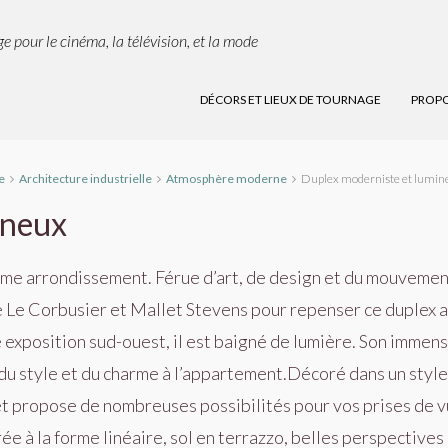
e pour le cinéma, la télévision, et la mode
DÉCORS ET LIEUX DE TOURNAGE
PROPO
e
Architecture industrielle
Atmosphère moderne
Duplex moderniste et lumin
ineux
me arrondissement. Férue d’art, de design et du mouvemen
e Le Corbusier et Mallet Stevens pour repenser ce duplex 
e exposition sud-ouest, il est baigné de lumi
ère.
Son immens
 du style et du charme à l’appartement.Dé
cor
é dans un style
 et propose de nombreuses possibilités pour vos prises de 
rée à
la forme lin
é
aire, sol en terrazzo,
belles perspectives 