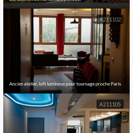
A211102
Ancien atelier, loft lumineux pour tournage proche Paris
A211105