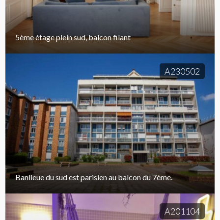
5ème étage plein sud, balcon filant
A230502
Banlieue du sud est parisien au balcon du 7ème.
A201104