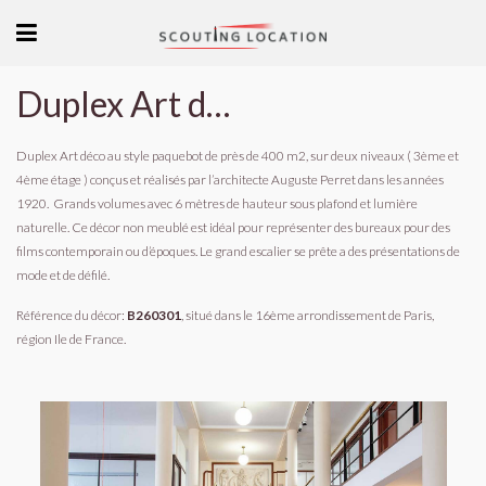
Duplex Art déco Paris
Duplex Art déco au style paquebot de près de 400 m2,
sur deux niveaux ( 3ème et
4ème étage ) conçus et réalisés par l’architecte Auguste Perret dans les années
1920.
Grands volumes avec 6 mètres de hauteur sous plafond et lumière
naturelle. Ce décor non meublé est idéal pour représenter des bureaux pour des
films contemporain ou d’époques. Le grand escalier se prête a des présentations de
mode et de défilé.
Référence du décor:
B260301
, situé dans le 16ème arrondissement de Paris,
région Ile de France.