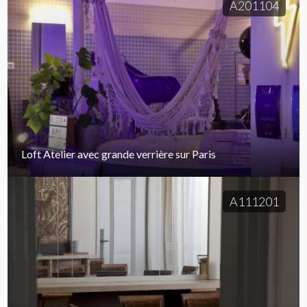
A201104
Loft Atelier avec grande verrière sur Paris
A111201