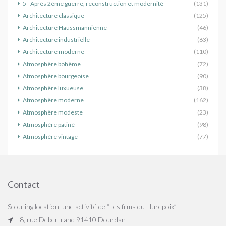
5 - Après 2ème guerre, reconstruction et modernité
(131)
Architecture classique
(125)
Architecture Haussmannienne
(46)
Architecture industrielle
(63)
Architecture moderne
(110)
Atmosphère bohème
(72)
Atmosphère bourgeoise
(90)
Atmosphère luxueuse
(38)
Atmosphère moderne
(162)
Atmosphère modeste
(23)
Atmosphère patiné
(98)
Atmosphère vintage
(77)
Contact
Scouting location, une activité de “Les films du Hurepoix”
8, rue Debertrand 91410 Dourdan