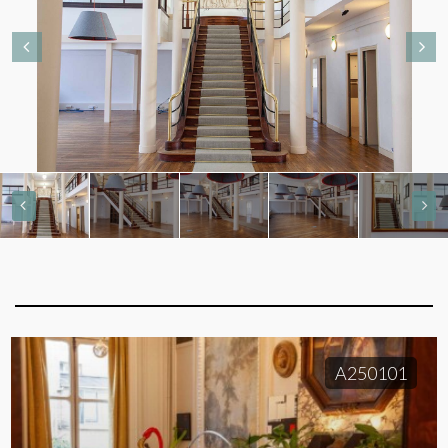
A250101