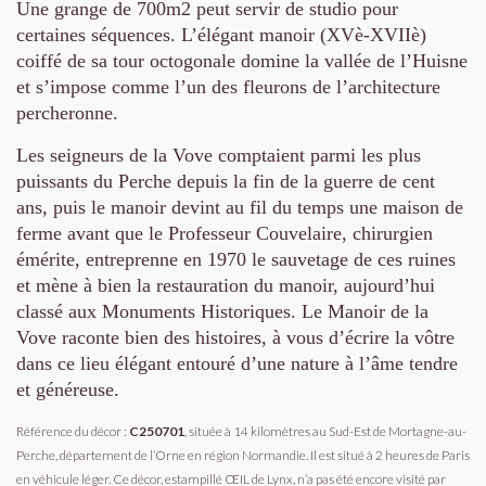
Une grange de 700m2 peut servir de studio pour
certaines séquences.
L’élégant manoir (XVè-XVIIè)
coiffé de sa tour octogonale domine la vallée de l’Huisne
et s’impose comme l’un des fleurons de l’architecture
percheronne.
Les seigneurs de la Vove comptaient parmi les plus
puissants du Perche depuis la fin de la guerre de cent
ans, puis le manoir devint au fil du temps une maison de
ferme avant que le Professeur Couvelaire, chirurgien
émérite, entreprenne en 1970 le sauvetage de ces ruines
et mène à bien la restauration du manoir, aujourd’hui
classé aux Monuments Historiques.
Le Manoir de la
Vove raconte bien des histoires, à vous d’écrire la vôtre
dans ce lieu élégant entouré d’une nature à l’âme tendre
et généreuse.
Référence du décor :
C250701
, située à 14 kilomètres au Sud-Est de Mortagne-au-
Perche, département de l’Orne en région Normandie. Il est situé à 2 heures de Paris
en véhicule léger. Ce décor, estampillé ŒIL de Lynx, n’a pas été encore visité par