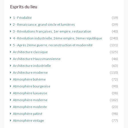
Esprits du lieu
1 - Féodalité
(19)
2 - Renaissance, grand siècle et lumières
(39)
3 - Révolutions françaises, 1er empire, restauration
(40)
4 - Révolution industrielle, 2ème empire, 3ème république
(240)
5 - Après 2ème guerre, reconstruction et modernité
(131)
Architecture classique
(125)
Architecture Haussmannienne
(46)
Architecture industrielle
(63)
Architecture moderne
(110)
Atmosphère bohème
(72)
Atmosphère bourgeoise
(90)
Atmosphère luxueuse
(38)
Atmosphère moderne
(162)
Atmosphère modeste
(23)
Atmosphère patiné
(98)
Atmosphère vintage
(77)