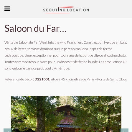
Saloon du Far West into the wild Francilien
Véritable Saloon du Far West into the wild Francilien. Construction typique en bois,
peaux de bêtes, terrasse donnant sur un parc animalier à l’esprit de ferme
pédagogique. Lieux exceptionnel pour tournage de fiction, de clip ou shooting photo.
Toutes commodités sur place pour un dispositif de fiction lourde. Les productions US
sont welcome dans ce petit bout d’Amérique.
Référence du décor:
D221001
, situé à 45 kilomètres de Paris – Porte de Saint Cloud