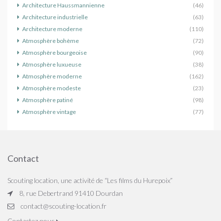
Architecture Haussmannienne
(46)
Architecture industrielle
(63)
Architecture moderne
(110)
Atmosphère bohème
(72)
Atmosphère bourgeoise
(90)
Atmosphère luxueuse
(38)
Atmosphère moderne
(162)
Atmosphère modeste
(23)
Atmosphère patiné
(98)
Atmosphère vintage
(77)
Contact
Scouting location, une activité de “Les films du Hurepoix”
8, rue Debertrand 91410 Dourdan
contact@scouting-location.fr
Contactez nous