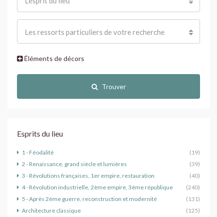
L'esprit du lieu
Les ressorts particuliers de votre recherche
Éléments de décors
Trouver
Esprits du lieu
1 - Féodalité
(19)
2 - Renaissance, grand siècle et lumières
(39)
3 - Révolutions françaises, 1er empire, restauration
(40)
4 - Révolution industrielle, 2ème empire, 3ème république
(240)
5 - Après 2ème guerre, reconstruction et modernité
(131)
Architecture classique
(125)