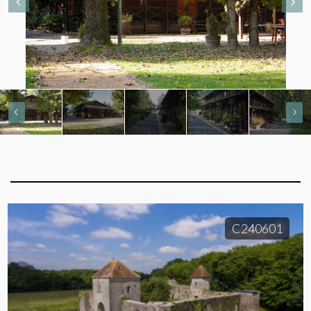
C240601