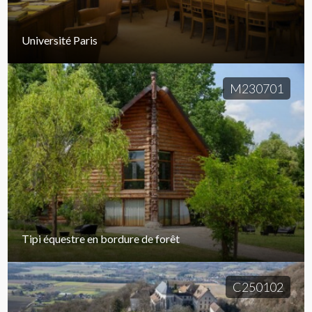
Université Paris
M230701
Tipi équestre en bordure de forêt
C250102