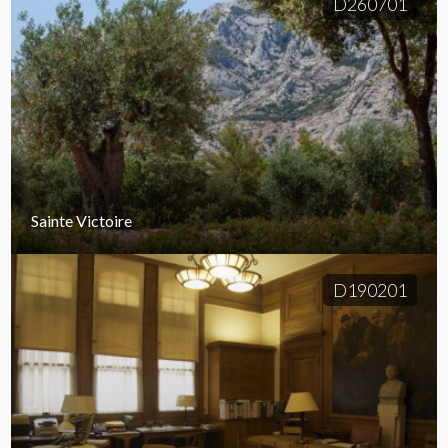
D260701
Sainte Victoire
D190201