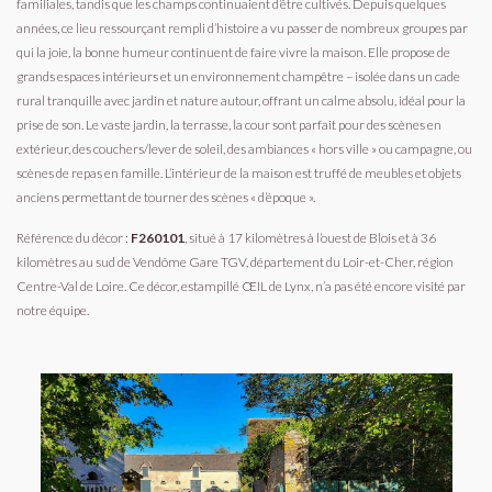
familiales, tandis que les champs continuaient d’être cultivés. Depuis quelques
années, ce lieu ressourçant rempli d’histoire a vu passer de nombreux groupes par
qui la joie, la bonne humeur continuent de faire vivre la maison. Elle propose de
grands espaces intérieurs et un environnement champêtre – isolée dans un cade
rural tranquille avec jardin et nature autour, offrant un calme absolu, idéal pour la
prise de son. Le vaste jardin, la terrasse, la cour sont parfait pour des scènes en
extérieur, des couchers/lever de soleil, des ambiances « hors ville » ou campagne, ou
scènes de repas en famille. L’intérieur de la maison est truffé de meubles et objets
anciens permettant de tourner des scènes « d’époque ».
Référence du décor :
F260101
, situé à 17 kilomètres à l’ouest de Blois et à 36
kilomètres au sud de Vendôme Gare TGV, département du Loir-et-Cher, région
Centre-Val de Loire. Ce décor, estampillé ŒIL de Lynx, n’a pas été encore visité par
notre équipe.