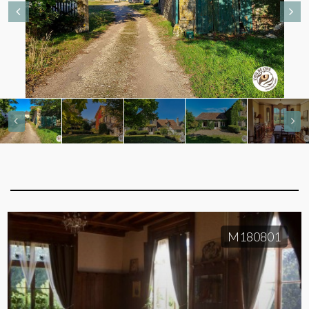
M180801