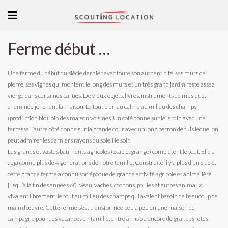
Ferme début XXème proximité Vendôme TGV.
Une ferme du début du siècle dernier avec toute son authenticité, ses murs de
pierre, ses vignes qui montent le long des murs et un très grand jardin resté assez
vierge dans certaines parties. De vieux objets, livres, instruments de musique,
cheminée jonchent la maison. Le tout bien au calme au milieu des champs
(production bio) loin des maison voisines. Un coté donne sur le jardin avec une
terrasse, l’autre côté donne sur la grande cour avec un long perron depuis lequel on
peut admirer les derniers rayons du soleil le soir.
Les grands et vastes bâtiments agricoles (étable, grange) complètent le tout. Elle a
déjà connu plus de 4 générations de notre famille. Construite il y a plus d’un siècle,
cette grande ferme a connu son époque de grande activité agricole et animalière
jusqu’à la fin des années 60. Veau, vaches, cochons, poules et autres animaux
vivaient librement, le tout au milieu des champs qui avaient besoin de beaucoup de
main d’œuvre. Cette ferme s’est transformée peu à peu en une maison de
campagne pour des vacances en famille, entre amis ou encore de grandes fêtes