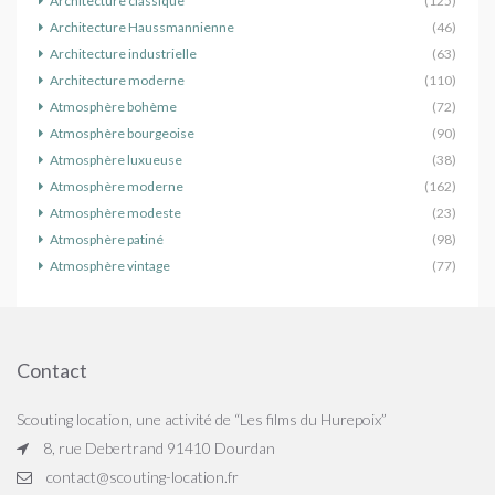
Architecture classique
(125)
Architecture Haussmannienne
(46)
Architecture industrielle
(63)
Architecture moderne
(110)
Atmosphère bohème
(72)
Atmosphère bourgeoise
(90)
Atmosphère luxueuse
(38)
Atmosphère moderne
(162)
Atmosphère modeste
(23)
Atmosphère patiné
(98)
Atmosphère vintage
(77)
Contact
Scouting location, une activité de “Les films du Hurepoix”
8, rue Debertrand 91410 Dourdan
contact@scouting-location.fr