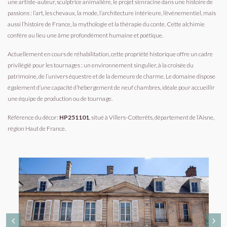
une artiste-auteur, sculptrice animalière, le projet s’enracine dans une histoire de
passions : l’art, les chevaux, la mode, l’architecture intérieure, l’événementiel, mais
aussi l’histoire de France, la mythologie et la thérapie du conte. Cette alchimie
confère au lieu une âme profondément humaine et poétique.
Actuellement en cours de réhabilitation, cette propriété historique offre un cadre
privilégié pour les tournages : un environnement singulier, à la croisée du
patrimoine, de l’univers équestre et de la demeure de charme. Le domaine dispose
également d’une capacité d’hébergement de neuf chambres, idéale pour accueillir
une équipe de production ou de tournage.
Référence du décor:
HP251101
, situé à Villers-Cotterêts, département de l’Aisne,
région Haut de France.