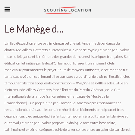
Le Manège du Valois
Un lieu d’exception entre patrimoine, art et cheval . Ancienne dépendance du
château de Villers-Cotterêts, autrefois liée à la vénerie royale, Le Manège du Valois
incarne l’élégance et la mémoire des grandes demeures historiques françaises. Son
édification fut initiée par le duc d’Orléans, qui fit raser trois anciens hôtels
médiévaux pour amorcer le projet. Faute de moyens suffisants, le bâtiment ne fut
jamais achevé d’un seul tenant : il se compose aujourd’hui de trois parties distinctes,
témoignant de trois époques de construction — XVe, XVIe et XVIIIe siècles. Situé en
plein cœur de Villers-Cotterêts, face à l’entrée du Parc du Château, de La Cité
internationale de la langue française(également appelée Musée de la
Francophonie) – un projet initié par Emmanuel Macron après trois années de
restauration du château – le domaine réunit deux bâtiments principaux et trois
dépendances. Lieu unique dédié à l’art contemporain, à la culture, à l’art de vivre et
au cheval, Le Manège du Valois propose un dialogue rare entre hospitalité,
patrimoine et expérience équestre. Né de la rencontre entre un galeriste parisien et