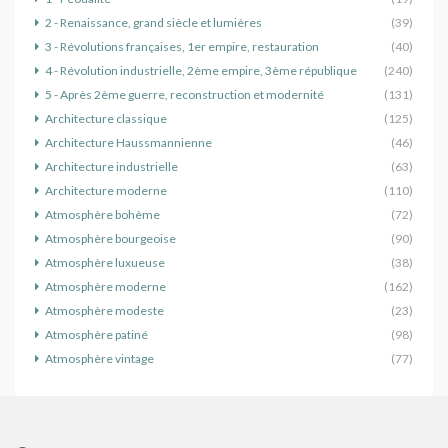
2 - Renaissance, grand siècle et lumières
(39)
3 - Révolutions françaises, 1er empire, restauration
(40)
4 - Révolution industrielle, 2ème empire, 3ème république
(240)
5 - Après 2ème guerre, reconstruction et modernité
(131)
Architecture classique
(125)
Architecture Haussmannienne
(46)
Architecture industrielle
(63)
Architecture moderne
(110)
Atmosphère bohème
(72)
Atmosphère bourgeoise
(90)
Atmosphère luxueuse
(38)
Atmosphère moderne
(162)
Atmosphère modeste
(23)
Atmosphère patiné
(98)
Atmosphère vintage
(77)