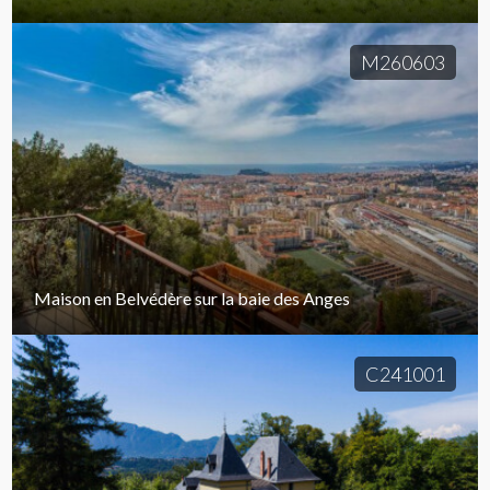
M260603
Maison en Belvédère sur la baie des Anges
C241001