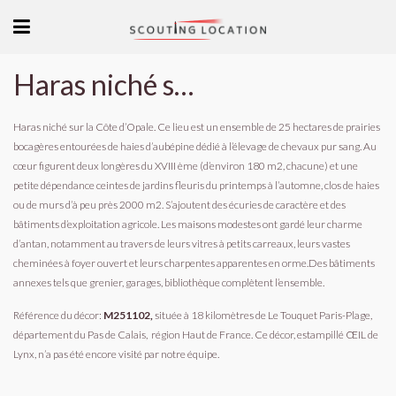
Haras niché sur la Côte d’Opale
Haras niché sur la Côte d’Opale. Ce lieu est un ensemble de 25 hectares de prairies
bocagères entourées de haies d’aubépine dédié à l’élevage de chevaux pur sang. Au
cœur figurent deux longères du XVIII ème (d’environ 180 m2, chacune) et une
petite dépendance ceintes de jardins fleuris du printemps à l’automne, clos de haies
ou de murs d’à peu près 2000 m2. S’ajoutent des écuries de caractère et des
bâtiments d’exploitation agricole. Les maisons modestes ont gardé leur charme
d’antan, notamment au travers de leurs vitres à petits carreaux, leurs vastes
cheminées à foyer ouvert et leurs charpentes apparentes en orme.Des bâtiments
annexes tels que grenier, garages, bibliothèque complètent l’ensemble.
Référence du décor:
M251102,
située à 18 kilomètres de Le Touquet Paris-Plage,
département du Pas de Calais, région Haut de France. Ce décor, estampillé ŒIL de
Lynx, n’a pas été encore visité par notre équipe.