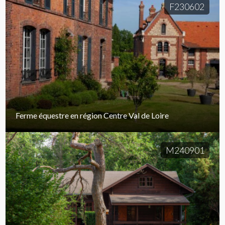
F230602
Ferme équestre en région Centre Val de Loire
M240901