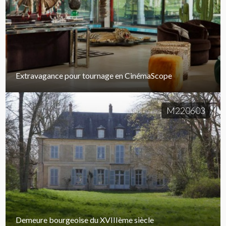
Extravagance pour tournage en CinémaScope
M220603
Demeure bourgeoise du XVIIIème siècle