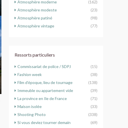
Atmosphère moderne
(162)
Atmosphère modeste
(23)
Atmosphère patiné
(98)
Atmosphère vintage
(77)
Ressorts particuliers
Commissariat de police / SDPJ
(15)
Fashion week
(38)
Film d’époque, lieu de tournage
(138)
Immeuble ou appartement vide
(39)
La province en Ile de France
(71)
Maison isolée
(33)
Shooting Photo
(338)
Si vous deviez tourner demain
(69)