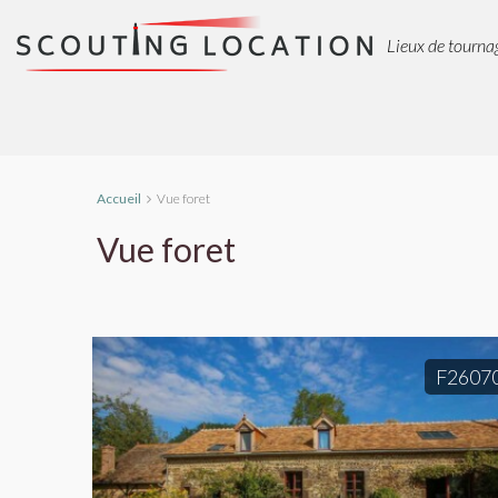
Lieux de tournag
Accueil
Vue foret
Vue foret
F2607