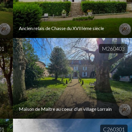
Ancien relais de Chasse du XVIIIème siècle
01
M260403
Maison de Maître au coeur d’un village Lorrain
01
C260301