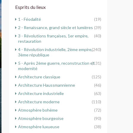
Esprits du lieux
1 - Féodalité
(19)
2 - Renaissance, grand siècle et lumières
(39)
3 - Révolutions françaises, 1er empire,
(40)
restauration
4 - Révolution industrielle, 2ème empire,
(240)
3ème république
5 - Après 2ème guerre, reconstruction et
(131)
modernité
Architecture classique
(125)
Architecture Haussmannienne
(46)
Architecture industrielle
(63)
Architecture moderne
(110)
Atmosphère bohème
(72)
Atmosphère bourgeoise
(90)
Atmosphère luxueuse
(38)