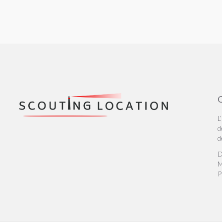
Q
L
d
d
D
M
P