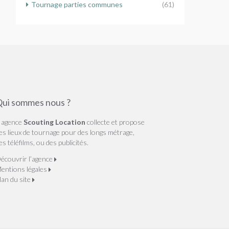
Tournage parties communes
(61)
ui sommes nous ?
’ agence
Scouting Location
collecte et propose
es lieux de tournage pour des longs métrage,
es téléfilms, ou des publicités.
écouvrir l’agence
entions légales
lan du site