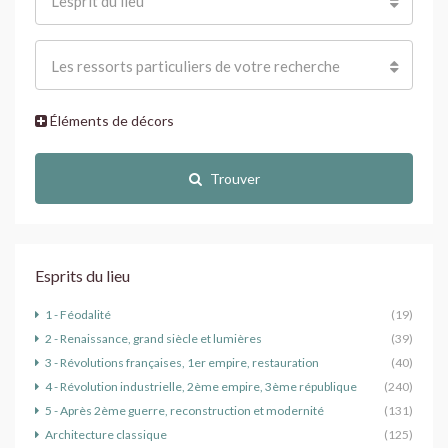
L'esprit du lieu
Les ressorts particuliers de votre recherche
Éléments de décors
Trouver
Esprits du lieu
1 - Féodalité
(19)
2 - Renaissance, grand siècle et lumières
(39)
3 - Révolutions françaises, 1er empire, restauration
(40)
4 - Révolution industrielle, 2ème empire, 3ème république
(240)
5 - Après 2ème guerre, reconstruction et modernité
(131)
Architecture classique
(125)