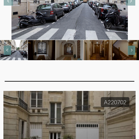
A220702