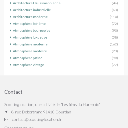
Architecture Haussmannienne
(46)
Architecture industrielle
(63)
Architecture moderne
(110)
Atmosphère bohème
(72)
Atmosphère bourgeoise
(90)
Atmosphère luxueuse
(38)
Atmosphère moderne
(162)
Atmosphère modeste
(23)
Atmosphère patiné
(98)
Atmosphère vintage
(77)
Contact
Scouting location, une activité de “Les films du Hurepoix”
8, rue Debertrand 91410 Dourdan
contact@scouting-location.fr
Contactez nous