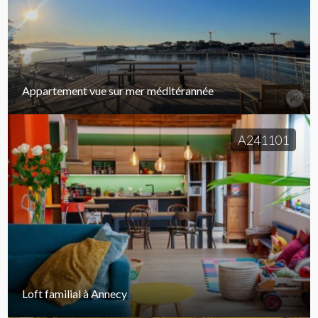
Appartement vue sur mer méditérannée
A241101
Loft familial à Annecy