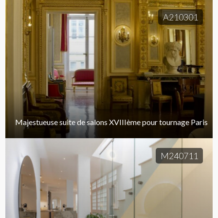
A210301
Majestueuse suite de salons XVIIIème pour tournage Paris
M240711