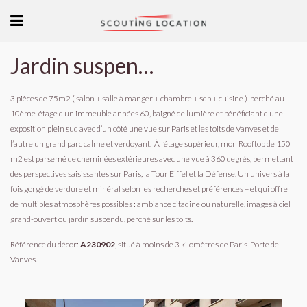
Jardin suspendu sur le sud-ouest parisien
3 pièces de 75m2 ( salon + salle à manger + chambre + sdb + cuisine ) perché au
10ème étage d’un immeuble années 60, baigné de lumière et bénéficiant d’une
exposition plein sud avec d’un côté une vue sur Paris et les toits de Vanves et de
l’autre un grand parc calme et verdoyant.
À l’étage supérieur, mon Rooftop de 150
m2 est parsemé de cheminées extérieures avec une vue à 360 degrés, permettant
des perspectives saisissantes sur Paris, la Tour Eiffel et la Défense.
Un univers à la
fois gorgé de verdure et minéral selon les recherches et préférences – et qui offre
de multiples atmosphères possibles : ambiance citadine ou naturelle, images à ciel
grand-ouvert ou jardin suspendu, perché sur les toits.
Référence du décor:
A230902
, situé à moins de 3 kilomètres de Paris-Porte de
Vanves.