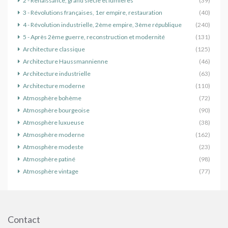
2 - Renaissance, grand siècle et lumières
(39)
3 - Révolutions françaises, 1er empire, restauration
(40)
4 - Révolution industrielle, 2ème empire, 3ème république
(240)
5 - Après 2ème guerre, reconstruction et modernité
(131)
Architecture classique
(125)
Architecture Haussmannienne
(46)
Architecture industrielle
(63)
Architecture moderne
(110)
Atmosphère bohème
(72)
Atmosphère bourgeoise
(90)
Atmosphère luxueuse
(38)
Atmosphère moderne
(162)
Atmosphère modeste
(23)
Atmosphère patiné
(98)
Atmosphère vintage
(77)
Contact